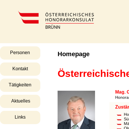
Personen
Homepage
Kontakt
Österreichisch
Tätigkeiten
Mag. 
Honora
Aktuelles
Zustän
Ho
Links
Sü
Mä
Ol